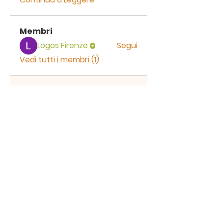
Membri
Logos Firenze
Segui
Vedi tutti i membri (1)
CHIESA
EVANGELICA
LOGOS
Via del Pergolino, 1/4.
50139 Firenze